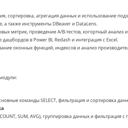
ия, сортировка, агрегация данных и использование под
se, а также инструменты DBeaver и DataLens.
товых метрик, проведение A/B-тестов, когортный анализ 
е дашбордов в Power BI, Redash и интеграция с Excel.
вание оконных функций, индексов и анализ производител
модули:
сновные команды SELECT, фильтрация и сортировка данн
ка
(COUNT, SUM, AVG), группировка данных и фильтрация с