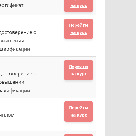
ертификат
на курс
Перейти
достоверение о
на курс
овышении
валификации
Перейти
достоверение о
на курс
овышении
валификации
Перейти
иплом
на курс