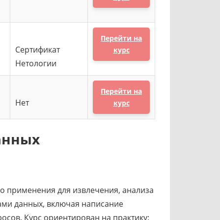
Перейти на
Сертификат
курс
Нетологии
Перейти на
Нет
курс
анных
его применения для извлечения, анализа
ами данных, включая написание
осов. Курс ориентирован на практику: