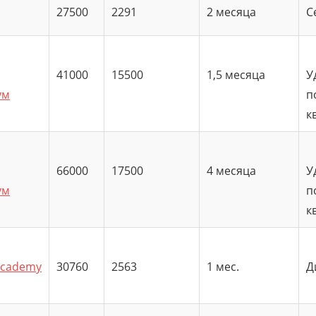
27500
2291
2 месяца
С
41000
15500
1,5 месяца
У
ум
п
к
66000
17500
4 месяца
У
ум
п
к
academy
30760
2563
1 мес.
Д