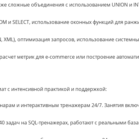
а также сложные объединения с использованием UNION и I
OM и SELECT, использование оконных функций для ранжи
N, XML), оптимизация запросов, использование системны
расчет метрик для e-commerce или построение автомати
ат с интенсивной практикой и поддержкой:
инарам и интерактивным тренажерам 24/7. Занятия включ
240 задач на SQL-тренажерах, работают с реальными баз