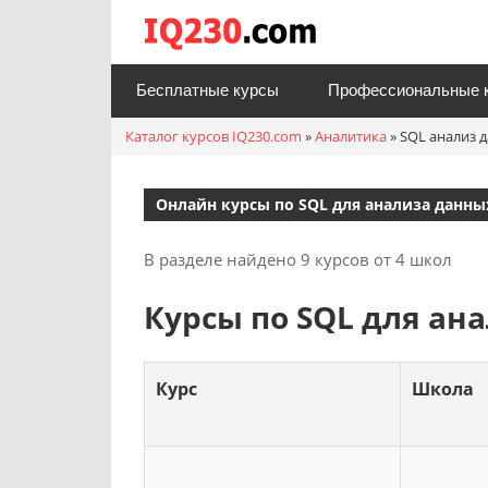
Перейти
Каталог
к
онлайн
содержимому
Бесплатные курсы
Профессиональные 
курсов
Каталог курсов IQ230.com
»
Аналитика
»
SQL анализ 
IQ230.c
Онлайн курсы по SQL для анализа данны
В разделе найдено 9 курсов от 4 школ
Курсы по SQL для ан
Курс
Школа