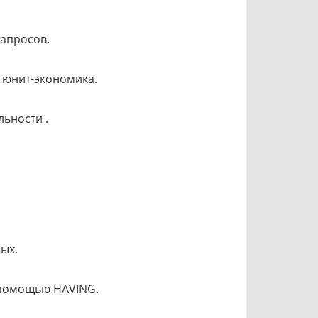
запросов.
и юнит-экономика.
ьности .
ых.
 помощью HAVING.