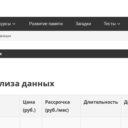
курсы
Развитие памяти
Загадки
Тесты
данных
om
х
ализа данных
Цена
Рассрочка
Длительность
Д
(руб.)
(руб./мес)