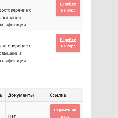
Перейти
достоверение о
на курс
овышении
валификации
Перейти
достоверение о
на курс
овышении
валификации
ь
Документы
Ссылка
Перейти на
Нет
курс