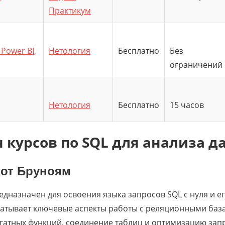
Практикум
Power BI,
Нетология
Бесплатно
Без
ограничений
Нетология
Бесплатно
15 часов
 курсов по SQL для анализа д
от
Бруноям
редназначен для освоения языка запросов SQL с нуля и 
ватывает ключевые аспекты работы с реляционными баз
гатных функций, соединение таблиц и оптимизацию запр