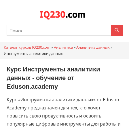
Перейти
к
Каталог
содержимому
онлайн
курсов
Каталог курсов IQ230.com
»
Аналитика
»
Аналитика данных
»
IQ230.c
Инструменты аналитики данных
Курс Инструменты аналитики
данных - обучение от
Eduson.academy
Курс «Инструменты аналитики данных» от Eduson
Academy предназначен для тех, кто хочет
повысить свою продуктивность и освоить
популярные цифровые инструменты для работы и