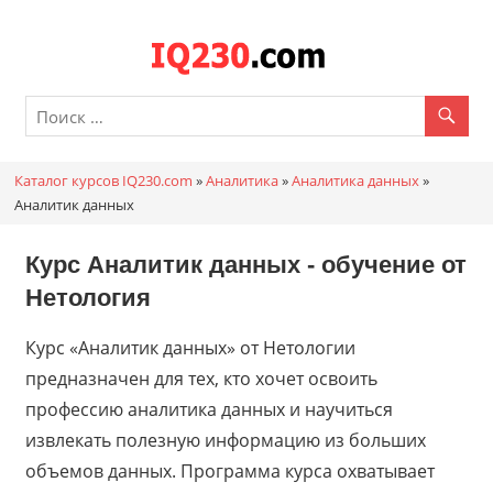
Перейти
к
Каталог
содержимому
онлайн
курсов
Каталог курсов IQ230.com
»
Аналитика
»
Аналитика данных
»
IQ230.c
Аналитик данных
Курс Аналитик данных - обучение от
Нетология
Курс «Аналитик данных» от Нетологии
предназначен для тех, кто хочет освоить
профессию аналитика данных и научиться
извлекать полезную информацию из больших
объемов данных. Программа курса охватывает