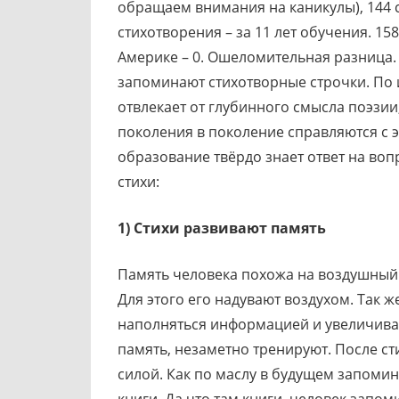
обращаем внимания на каникулы), 144 с
стихотворения – за 11 лет обучения. 15
Америке – 0. Ошеломительная разница.
запоминают стихотворные строчки. По 
отвлекает от глубинного смысла поэзии
поколения в поколение справляются с э
образование твёрдо знает ответ на вопр
стихи:
1) Стихи развивают память
Память человека похожа на воздушный ш
Для этого его надувают воздухом. Так ж
наполняться информацией и увеличиват
память, незаметно тренируют. После ст
силой. Как по маслу в будущем запоми
книги. Да что там книги, человек зап