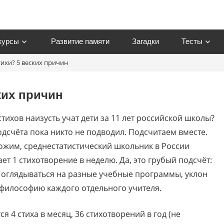
курсы
Развитие памяти
Загадки
Тесты
тихи? 5 веских причин
om
ких причин
стихов наизусть учат дети за 11 лет российской школы?
одсчёта пока никто не подводил. Подсчитаем вместе.
жим, среднестатистический школьник в России
ет 1 стихотворение в неделю. Да, это грубый подсчёт:
 оглядываться на разные учебные программы, уклон
философию каждого отдельного учителя.
я 4 стиха в месяц, 36 стихотворений в год (не