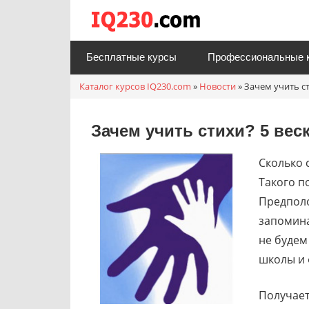
Перейти
Каталог
к
онлайн
содержимому
Бесплатные курсы
Профессиональные 
курсов
Каталог курсов IQ230.com
»
Новости
»
Зачем учить с
IQ230.c
Зачем учить стихи? 5 вес
Сколько 
Такого п
Предполо
запомина
не будем
школы и 
Получаетс