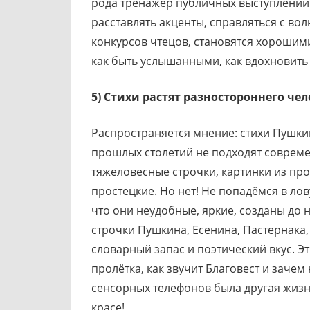
рода тренажёр публичных выступлений.
расставлять акценты, справляться с во
конкурсов чтецов, становятся хорошими
как быть услышанными, как вдохновить
5) Стихи растят разностороннего че
Распространяется мнение: стихи Пушки
прошлых столетий не подходят совреме
тяжеловесные строчки, картинки из пр
простецкие. Но нет! Не попадёмся в лов
что они неудобные, яркие, созданы до 
строчки Пушкина, Есенина, Пастернака
словарный запас и поэтический вкус. Эт
пролётка, как звучит Благовест и заче
сенсорных телефонов была другая жизн
красе!