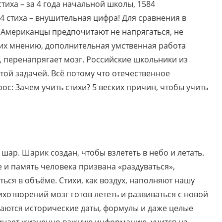
тиха – за 4 года начальной школы, 1584
84 стиха – внушительная цифра! Для сравнения в
 Американцы предпочитают не напрягаться, не
их мнению, дополнительная умственная работа
, перенапрягает мозг. Российские школьники из
той задачей. Всё потому что отечественное
ос: Зачем учить стихи? 5 веских причин, чтобы учить
ар. Шарик создан, чтобы взлететь в небо и летать.
е и память человека призвана «раздуваться»,
ься в объёме. Стихи, как воздух, наполняют нашу
ихотворений мозг готов лететь и развиваться с новой
наются исторические даты, формулы и даже целые
оминает жизненно важную информацию, учится на