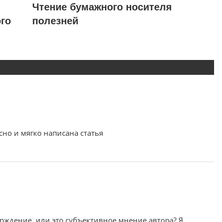
Чтение бумажного носителя
го
полезней
но и мягко написана статья
рждение, или это субъективное мнение автора? Я