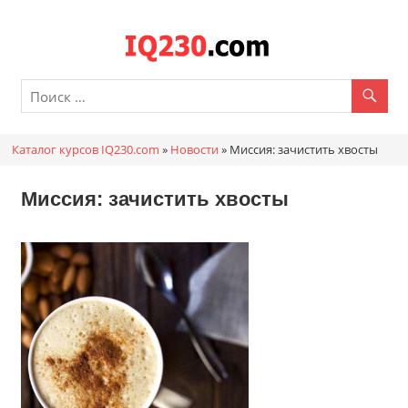
Перейти
к
Каталог
содержимому
онлайн
курсов
Каталог курсов IQ230.com
»
Новости
»
Миссия: зачистить хвосты
IQ230.c
Миссия: зачистить хвосты