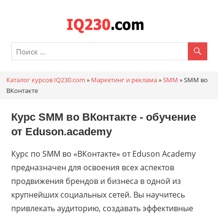
Перейти
к
Каталог
содержимому
онлайн
курсов
Каталог курсов IQ230.com
»
Маркетинг и реклама
»
SMM
»
SMM во
IQ230.c
ВКонтакте
Курс SMM во ВКонтакте - обучение
от
Eduson.academy
Курс по SMM во «ВКонтакте» от Eduson Academy
предназначен для освоения всех аспектов
продвижения брендов и бизнеса в одной из
крупнейших социальных сетей. Вы научитесь
привлекать аудиторию, создавать эффективные