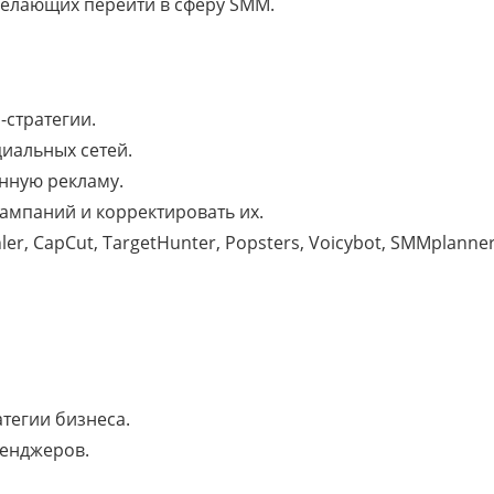
елающих перейти в сферу SMM.
стратегии.
циальных сетей.
анную рекламу.
ампаний и корректировать их.
er, CapCut, TargetHunter, Popsters, Voicybot, SMMplanner
тегии бизнеса.
сенджеров.