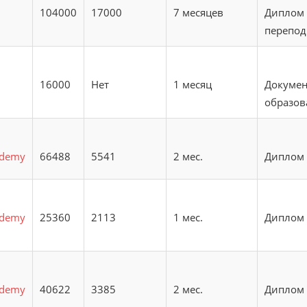
104000
17000
7 месяцев
Диплом 
перепод
16000
Нет
1 месяц
Докумен
образо
ademy
66488
5541
2 мес.
Диплом
ademy
25360
2113
1 мес.
Диплом
ademy
40622
3385
2 мес.
Диплом