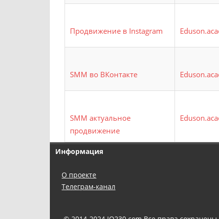
Продвижение в Instagram
Eduson.ac
SMM во ВКонтакте
Eduson.ac
SMM актуальное
Eduson.ac
продвижение
Информация
О проекте
Телеграм-канал
© 2014-2024
IQ230.com
Все права сохранены.