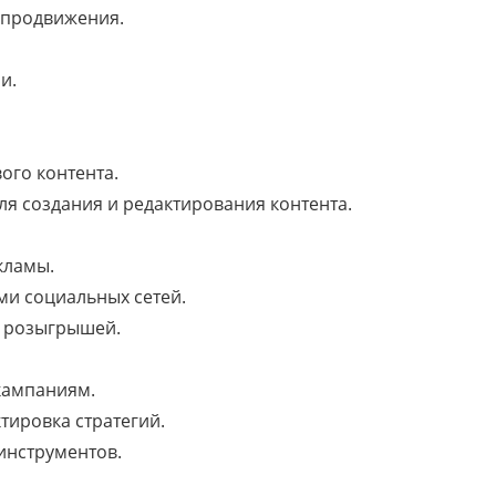
-продвижения.
и.
ого контента.
я создания и редактирования контента.
кламы.
ми социальных сетей.
и розыгрышей.
кампаниям.
тировка стратегий.
инструментов.