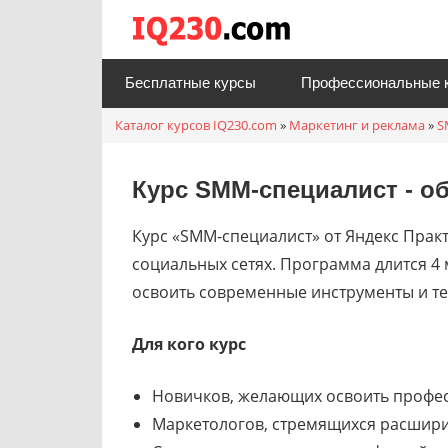
Перейти
Каталог
к
онлайн
содержимому
Бесплатные курсы
Профессиональные 
курсов
Каталог курсов IQ230.com
»
Маркетинг и реклама
»
S
IQ230.c
Курс SMM-специалист - о
Курс «SMM-специалист» от Яндекс Прак
социальных сетях. Программа длится 4 
освоить современные инструменты и т
Для кого курс
Новичков, желающих освоить профес
Маркетологов, стремящихся расширит