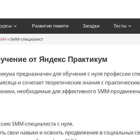
курсы
Развитие памяти
Загадки
Тесты
MM
»
SMM-специалист
om
бучение от
Яндекс Практикум
тикума предназначен для обучения с нуля профессии с
месяца и сочетает теоретические знания с практически
ехники, необходимые для эффективного SMM-продвижен
сию SMM-специалиста с нуля.
ь свои навыки и освоить продвижение в социальных се