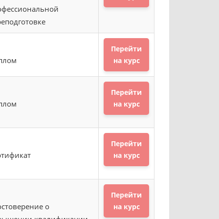
офессиональной
реподготовке
Перейти
плом
на курс
Перейти
плом
на курс
Перейти
ртификат
на курс
Перейти
остоверение о
на курс
вышении квалификации