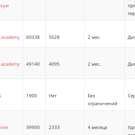
икум
пр
пе
.academy
60338
5028
2 мес.
Ди
.academy
49140
4095
2 мес.
Ди
s
1900
Нет
Без
Се
ограничений
огия
39900
2333
4 месяца
Уд
по