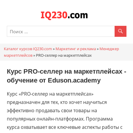
Перейти
к
Каталог
содержимому
онлайн
курсов
Каталог курсов IQ230.com
»
Маркетинг и реклама
»
Менеджер
IQ230.c
маркетплейсов
»
PRO-селлер на маркетплейсах
Курс PRO-селлер на маркетплейсах -
обучение от
Eduson.academy
Курс «PRO-селлер на маркетплейсах»
предназначен для тех, кто хочет научиться
эффективно продавать свои товары на
популярных онлайн-платформах. Программа
курса охватывает все ключевые аспекты работы с