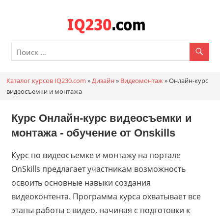
Перейти
к
Каталог
содержимому
онлайн
курсов
Каталог курсов IQ230.com
»
Дизайн
»
Видеомонтаж
»
Онлайн-курс
IQ230.c
видеосъемки и монтажа
Курс Онлайн-курс видеосъемки и
монтажа - обучение от
Onskills
Курс по видеосъемке и монтажу на портале
OnSkills предлагает участникам возможность
освоить основные навыки создания
видеоконтента. Программа курса охватывает все
этапы работы с видео, начиная с подготовки к