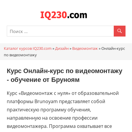
Перейти
к
Каталог
содержимому
онлайн
курсов
Каталог курсов IQ230.com
»
Дизайн
»
Видеомонтаж
»
Онлайн-курс
IQ230.c
по видеомонтажу
Курс Онлайн-курс по видеомонтажу
- обучение от
Бруноям
Курс «Видеомонтаж с нуля» от образовательной
платформы Brunoyam представляет собой
практическую программу обучения,
направленную на освоение профессии
видеомонтажера. Программа охватывает все