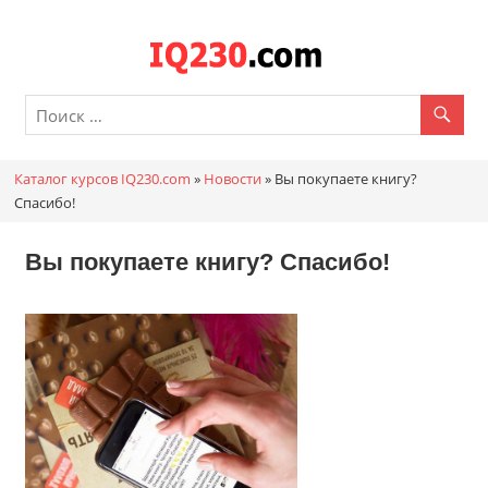
Перейти
к
Каталог
содержимому
онлайн
курсов
Каталог курсов IQ230.com
»
Новости
»
Вы покупаете книгу?
IQ230.c
Спасибо!
Вы покупаете книгу? Спасибо!