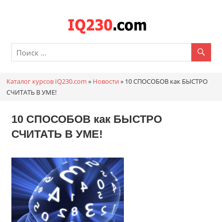
Перейти
к
Каталог
содержимому
онлайн
курсов
Каталог курсов IQ230.com
»
Новости
»
10 СПОСОБОВ как БЫСТРО
IQ230.c
СЧИТАТЬ В УМЕ!
10 СПОСОБОВ как БЫСТРО
СЧИТАТЬ В УМЕ!