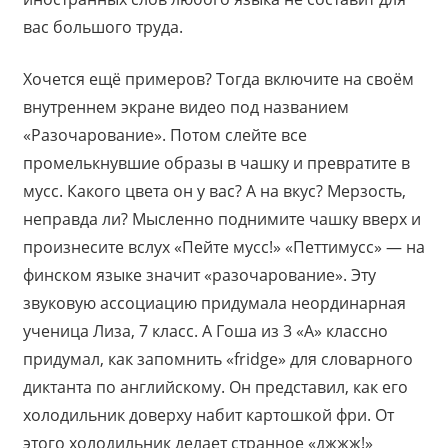
вас большого труда.
Хочется ещё примеров? Тогда включите на своём
внутреннем экране видео под названием
«Разочарование». Потом слейте все
промелькнувшие образы в чашку и превратите в
мусс. Какого цвета он у вас? А на вкус? Мерзость,
неправда ли? Мысленно поднимите чашку вверх и
произнесите вслух «Пейте мусс!» «Петтимусс» — на
финском языке значит «разочарование». Эту
звуковую ассоциацию придумала неординарная
ученица Лиза, 7 класс. А Гоша из 3 «А» классно
придумал, как запомнить «fridge» для словарного
диктанта по английскому. Он представил, как его
холодильник доверху набит картошкой фри. От
этого холодильник делает странное «джжж!»