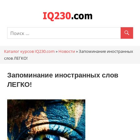
Перейти
к
Каталог
содержимому
онлайн
курсов
Каталог курсов IQ230.com
»
Новости
»
Запоминание иностранных
IQ230.c
слов ЛЕГКО!
Запоминание иностранных слов
ЛЕГКО!