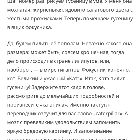
Шаг номер раз: рисуем гусеницу в уме. У меня она
мохнатая, жирненькая, ядовито салатового цвета с
жёлтыми прожилками. Теперь помещаем гусеницу
в ящик фокусника.
Да, будем пилить её пополам. Неважно какого она
размера: может быть, совсем крошечная, тогда
дело происходит в стране лилипутов, или,
наоборот, — в мире гигантов. Фокусник, конечно,
кот. Великий и ужасный «Катэ». Итак, Катэ пилит
гусеницу! Задержите этот кадр в голове,
рассмотрите до мельчайших подробностей и
произнесите «катэпила». Именно так гугл-
переводчик озвучит для вас слово «caterpillar». А
мозг с превеликим удовольствием запомнить
яркую бредовую картинку. И запоминание
иностранных слов любого языка не составит для