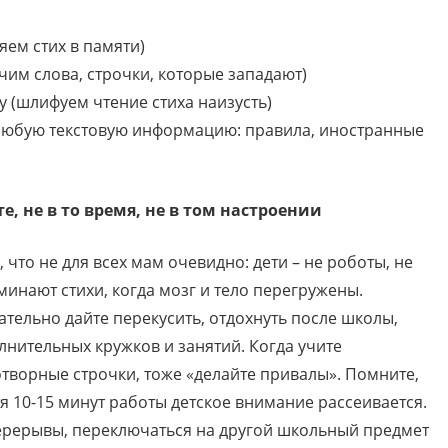
яем стих в памяти)
учим слова, строчки, которые западают)
у (шлифуем чтение стиха наизусть)
любую текстовую информацию: правила, иностранные
е, не в то время, не в том настроении
 что не для всех мам очевидно: дети – не роботы, не
минают стихи, когда мозг и тело перегружены.
ательно дайте перекусить, отдохнуть после школы,
лнительных кружков и занятий. Когда учите
отворные строчки, тоже «делайте привалы». Помните,
тя 10-15 минут работы детское внимание рассеивается.
ерерывы, переключаться на другой школьный предмет