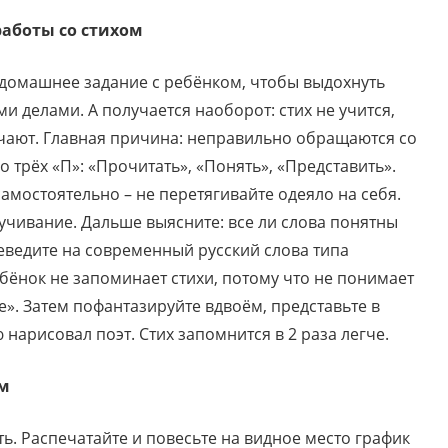
аботы со стихом
 домашнее задание с ребёнком, чтобы выдохнуть
и делами. А получается наоборот: стих не учится,
чают. Главная причина: неправильно обращаются со
 трёх «П»: «Прочитать», «Понять», «Представить».
самостоятельно – не перетягивайте одеяло на себя.
 заучивание. Дальше выясните: все ли слова понятны
еведите на современный русский слова типа
ебёнок не запоминает стихи, потому что не понимает
е». Затем пофантазируйте вдвоём, представьте в
 нарисовал поэт. Стих запомнится в 2 раза легче.
ем
ь. Распечатайте и повесьте на видное место график