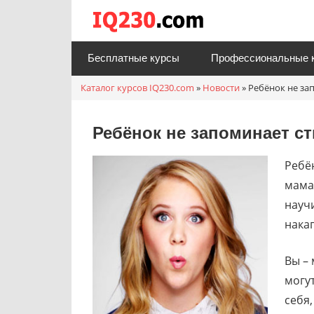
Перейти
Каталог
к
онлайн
содержимому
Бесплатные курсы
Профессиональные 
курсов
Каталог курсов IQ230.com
»
Новости
»
Ребёнок не за
IQ230.c
Ребёнок не запоминает с
Ребё
мама
науч
накап
Вы –
могу
себя,