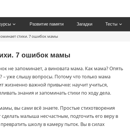
курсы
Развитие памяти
Загадки
Тесты
поминает стихи. 7 ошибок мамы
om
тихи. 7 ошибок мамы
нок не запоминает, а виновата мама. Как мама? Опять
? – уже слышу вопросы. Потому что только мама
ит жизненно важной привычке: научит учиться,
ливать знания и запоминать стихи по ходу дела.
 мамы, вы сами всё знаете. Простые стихотворения
т сделать малыша несчастным, подточить его веру в
 превратить школу в камеру пыток. Вы в силах