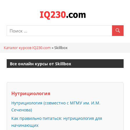
Перейти
к
Каталог
содержимому
онлайн
курсов
Каталог курсов IQ230.com
»
Skillbox
IQ230.c
Все онлайн курсы от Skillbox
Нутрициология
Нутрициология (совместно с МГМУ им. И.М.
Сеченова)
Как правильно питаться: нутрициология для
начинающих