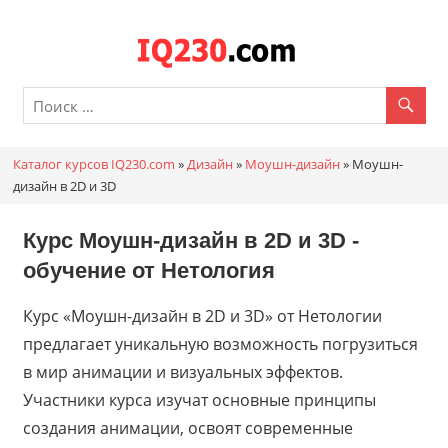
Перейти
к
Каталог
содержимому
онлайн
курсов
Каталог курсов IQ230.com
»
Дизайн
»
Моушн-дизайн
»
Моушн-
IQ230.c
дизайн в 2D и 3D
Курс Моушн-дизайн в 2D и 3D -
обучение от
Нетология
Курс «Моушн-дизайн в 2D и 3D» от Нетологии
предлагает уникальную возможность погрузиться
в мир анимации и визуальных эффектов.
Участники курса изучат основные принципы
создания анимации, освоят современные