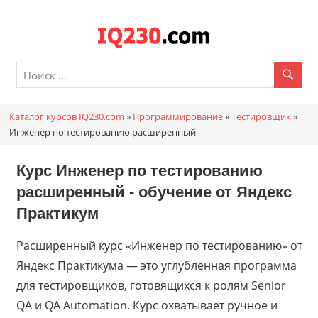
Перейти
к
Каталог
содержимому
онлайн
курсов
Каталог курсов IQ230.com
»
Программирование
»
Тестировщик
»
IQ230.c
Инженер по тестированию расширенный
Курс Инженер по тестированию
расширенный - обучение от
Яндекс
Практикум
Расширенный курс «Инженер по тестированию» от
Яндекс Практикума — это углубленная программа
для тестировщиков, готовящихся к ролям Senior
QA и QA Automation. Курс охватывает ручное и